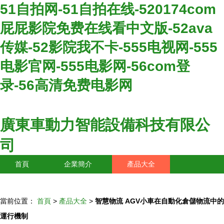
51自拍网-51自拍在线-520174com
屁屁影院免费在线看中文版-52ava
传媒-52影院我不卡-555电视网-555
电影官网-555电影网-56com登
录-56高清免费电影网
廣東車動力智能設備科技有限公
司
首頁
企業簡介
產品大全
聯系我們
企業信息
訪客留言
當前位置：
首頁
>
產品大全
>
智慧物流 AGV小車在自動化倉儲物流中的
運行機制