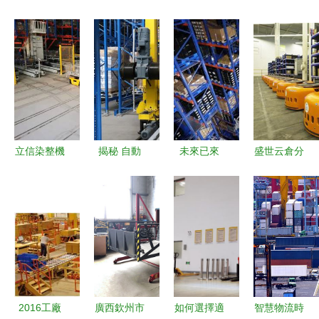
立信染整機
揭秘 自動
未來已來
盛世云倉分
械自動化倉
化立體庫如
探秘嘉定智
享 第九屆
儲物流系統
何重塑化工
能工廠的自
中國生產物
打造智能化
行業物流與
動化物流與
流與智能倉
生產新標桿
倉儲格局
倉儲革命
儲發展工程
大會聚焦自
動化新浪潮
2016工廠
廣西欽州市
如何選擇適
智慧物流時