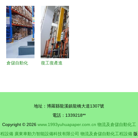
自動化物流
升降臺與自
合的第三方
代下的倉儲
與智能倉儲
動化物流倉
倉儲物流公
成本控制策
發展工程峰
儲設備 價
司及倉儲自
略與自動化
會 聚焦物
格優勢與工
動化工程設
設備應用
流及倉儲自
程應用
備
動化工程設
備創新與未
倉儲自動化
復工復產進
來
自主移動機
行時丨“眨
器人賦能企
眼工夫”的
業迎戰“雙
背后 解密
十一”大考
深圳企業如
地址：博羅縣龍溪鎮龍橋大道1307號
何借力自動
電話：1339218**
化物流撬動
Copyright © 2026
www.1993yuhuapaper.com.cn
物流及倉儲自動化工
全球市場
程設備
廣東車動力智能設備科技有限公司
物流及倉儲自動化工程設備
版