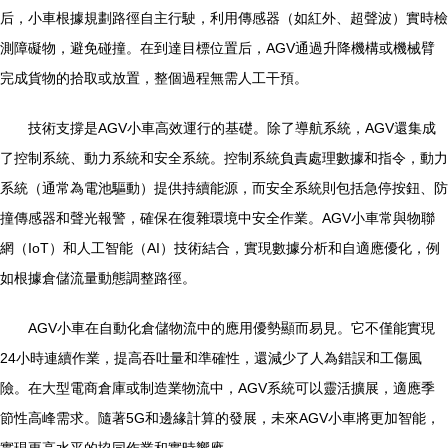
后，小車根據規劃路徑自主行駛，利用傳感器（如紅外、超聲波）實時檢
測障礙物，避免碰撞。在到達目標位置后，AGV通過升降機構或機械臂
完成貨物的拾取或放置，整個過程無需人工干預。
技術支撐是AGV小車高效運行的基礎。除了導航系統，AGV還集成
了控制系統、動力系統和安全系統。控制系統負責處理數據和指令，動力
系統（通常為電池驅動）提供持續能源，而安全系統則包括急停按鈕、防
撞傳感器和聲光報警，確保在復雜環境中安全作業。AGV小車常與物聯
網（IoT）和人工智能（AI）技術結合，實現數據分析和自適應優化，例
如根據倉儲流量動態調整路徑。
AGV小車在自動化倉儲物流中的應用優勢顯而易見。它不僅能實現
24小時連續作業，提高吞吐量和準確性，還減少了人為錯誤和工傷風
險。在大型電商倉庫或制造業物流中，AGV系統可以靈活擴展，適應季
節性高峰需求。隨著5G和邊緣計算的發展，未來AGV小車將更加智能，