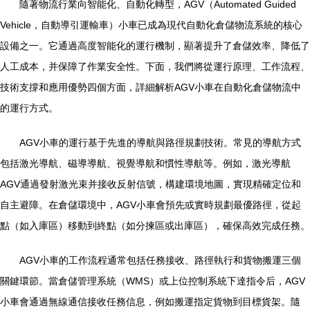
隨著物流行業向智能化、自動化轉型，AGV（Automated Guided
Vehicle，自動導引運輸車）小車已成為現代自動化倉儲物流系統的核心
設備之一。它通過高度智能化的運行機制，顯著提升了倉儲效率、降低了
人工成本，并保障了作業安全性。下面，我們將從運行原理、工作流程、
技術支撐和應用優勢四個方面，詳細解析AGV小車在自動化倉儲物流中
的運行方式。
AGV小車的運行基于先進的導航與路徑規劃技術。常見的導航方式
包括激光導航、磁導導航、視覺導航和慣性導航等。例如，激光導航
AGV通過發射激光束并接收反射信號，構建環境地圖，實現精確定位和
自主避障。在倉儲環境中，AGV小車會預先或實時規劃最優路徑，從起
點（如入庫區）移動到終點（如分揀區或出庫區），確保高效完成任務。
AGV小車的工作流程通常包括任務接收、路徑執行和貨物搬運三個
關鍵環節。當倉儲管理系統（WMS）或上位控制系統下達指令后，AGV
小車會通過無線通信接收任務信息，例如搬運指定貨物到目標貨架。隨