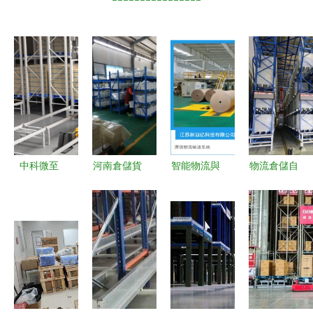
中科微至
河南倉儲貨
智能物流與
物流倉儲自
以智能倉配
架廠家 引
智造未來
動化 驅動
一體化，開
領物流及倉
華南國際瓦
現代供應鏈
啟工廠物流
儲自動化工
楞展引領倉
的五大核心
自動化新篇
程設備新篇
儲與工廠自
系統
章
章
動化新浪潮