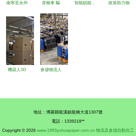
南寧至永州
穿梭車 驅
智能賦能，
政策助力物
物流運輸服
動倉儲物流
重塑未來
流技術與裝
務與倉儲自
邁向智能高
物流倉儲智
備悄然崛起
動化解決方
效新時代
能化升級的
物流及倉儲
案
必然趨勢與
自動化工程
自動化設備
設備發展解
發展
析
機器人3D
倉儲物流人
視覺 引領
必備技能
物流倉儲自
如何實現揀
動化的“智
貨的多快好
慧之眼”
省？自動化
地址：博羅縣龍溪鎮龍橋大道1307號
工程設備如
電話：1339218**
何選型？
Copyright © 2026
www.1993yuhuapaper.com.cn
物流及倉儲自動化工