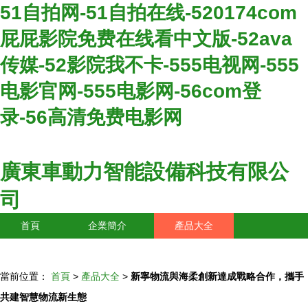
51自拍网-51自拍在线-520174com
屁屁影院免费在线看中文版-52ava
传媒-52影院我不卡-555电视网-555
电影官网-555电影网-56com登
录-56高清免费电影网
廣東車動力智能設備科技有限公
司
首頁
企業簡介
產品大全
聯系我們
企業信息
訪客留言
當前位置：
首頁
>
產品大全
>
新寧物流與海柔創新達成戰略合作，攜手
共建智慧物流新生態